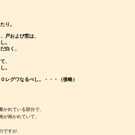
めたり。
し、戸および窓は、
べし。
甚だ白く、
して、
如し。
２０レグワなるべし。・・・（後略）
書かれている部分で、
画が画かれていて、
のですが、