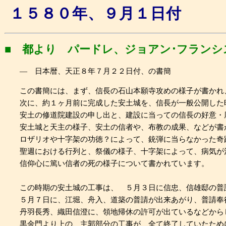
１５８０年、９月１日付
■ 都より パードレ、ジョアン･フランシ
― 日本暦、天正８年７月２２日付、の書簡
この書簡には、まず、信長の石山本願寺攻めの様子が書かれ
次に、約１ヶ月前に完成した安土城を、信長が一般公開した
安土の修道院建設の申し出と、建設に当っての信長の好意・
安土城と天主の様子、安土の信者や、布教の成果、などが書
ロザリオや十字架の功徳？によって、銃弾に当らなかった奇
聖週における行列と、祭儀の様子、十字架によって、病気が
信仰心に篤い信者の死の様子について書かれています。
この時期の安土城の工事は、 ５月３日に信忠、信雄邸の普
５月７日に、江堀、舟入、道築の普請が出来あがり、普請奉
丹羽長秀、織田信澄に、領地帰休の許可が出ているなどから
黒金門より上の、主郭部分の工事が、全て終了していたため