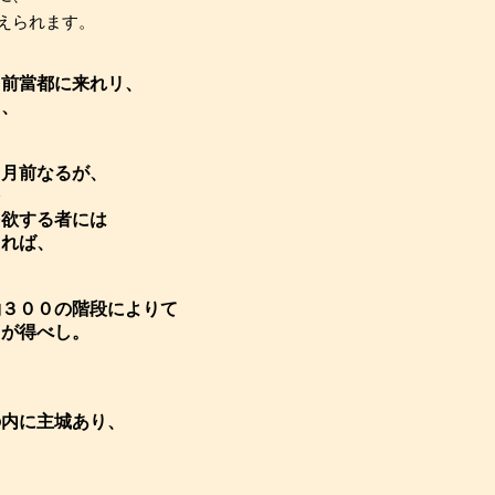
えられます。
日前當都に来れリ、
て、
ヶ月前なるが、
を
を欲する者には
たれば、
約３００の階段によりて
とが得べし。
、
の内に主城あり、