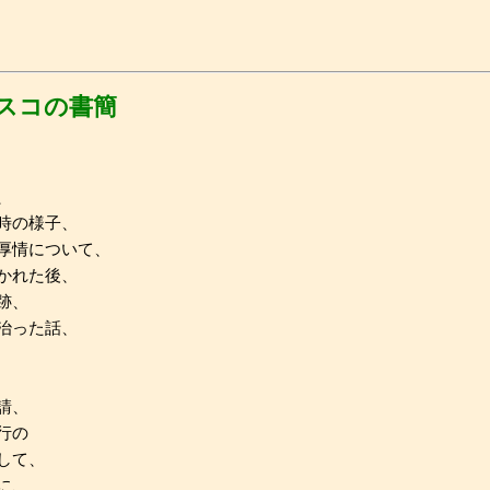
スコの書簡
、
時の様子、
厚情について、
かれた後、
跡、
治った話、
請、
行の
して、
に、