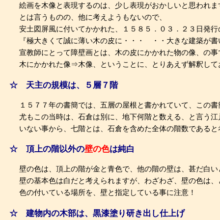
絵画を木像と表現するのは、少し表現がおかしいと思われま
とは言うものの、他に考えようもないので、
安土図屏風に付いてかかれた、１５８５．０３．２３日発行
『極大きくて誠に薄い木の皮に・・・ ・・大きな建築が書
宣教師にとって障壁画とは、木の皮にかかれた物の像、の事
木にかかれた像⇒木像、ということに、とりあえず解釈して
☆ 天主の規模は、５層７階
１５７７年の書簡では、五層の屋根と書かれていて、この書
尤もこの当時は、石倉は別に、地下何階と数える、と言う江
いない事から、七階とは、石倉を含めた全体の階数であると
☆ 頂上の階以外の
壁の色
は純白
壁の色は、頂上の階が金と青色で、他の階の壁は、甚だ白い
壁の基本色は白だと考えられますが、わざわざ、壁の色は、
色の付いている場所を、壁と指定している事に注意！
☆ 建物内の木部は、黒漆塗り研き出し仕上げ