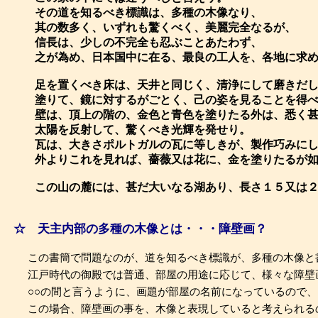
その道を知るべき標識は、多種の木像なり、
其の数多く、いずれも驚くべく、美麗完全なるが、
信長は、少しの不完全も忍ぶことあたわず、
之が為め、日本国中に在る、最良の工人を、各地に求
足を置くべき床は、天井と同じく、清浄にして磨きだ
塗りて、鏡に対するがごとく、己の姿を見ることを得
壁は、頂上の階の、金色と青色を塗りたる外は、悉く
太陽を反射して、驚くべき光輝を発せり。
瓦は、大きさポルトガルの瓦に等しきが、製作巧みに
外よりこれを見れば、薔薇又は花に、金を塗りたるが
この山の麓には、甚だ大いなる湖あり、長さ１５又は
☆ 天主内部の多種の木像とは・・・障壁画？
この書簡で問題なのが、道を知るべき標識が、多種の木像と
江戸時代の御殿では普通、部屋の用途に応じて、様々な障壁
○○の間と言うように、画題が部屋の名前になっているので、
この場合、障壁画の事を、木像と表現していると考えられる