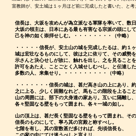
宣教師が、安土城は１ヶ月ほど前に完成したと書いた、と考
信長は、大坂を攻めんが為立派なる軍隊を率いて、数
大坂の領主は、日本にある最も有害なる宗派の頭にし
己を神の如く崇拝せしむ。・・・・・・・・（中略）
・・・・・信長が、安土山の城を完成したるは、約１
城は宏壮なるものにして、彼は之に依りて、その威勢
示さんと決心せしが故に、触れを出し、之を見ること
許可をあたえ、ことごとく入城せしむべし、と伝達し
多数の人、来集せり。・・・・・・・・・（中略）
・・・・・・・信長の城は、甚だ高き山の上にあり、
之に上る、少しく困難なれど、馬もこの階段を上るこ
山の周囲には、部下の大身達の家あり。互いに隔離し
各々堅固なる壁をもって囲まれ、各々一城の如し。
山の頂上は、甚だ長く堅固なる壁をもって囲まれ、そ
信長のものにして、寧ろ其の宮殿と称すべし。
七階を有し、其の室数甚だ多ければ、先頃信長も、
この家の中にては迷うべしと言えリ。